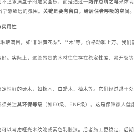
它不追求满屋子的雕梁画栋，而是通过
一两件点睛之笔
来体现
出宁静致远的氛围。
关键是要有留白，给居住者呼吸的空间
与实用性
琳琅满目，如“非洲黄花梨”、“*木”等，价格动辄上万。我
定好。实际上，这些昂贵的木材往往存在稳定性差、易开裂等
稳定性好的硬木，如橡木、白蜡木、柚木等。它们经过烘干处
必须关注其
环保等级
（如E0级、ENF级）。这是保障家人
也可以考虑哑光木纹漆或素色乳胶漆。后者施工更稳定，后期