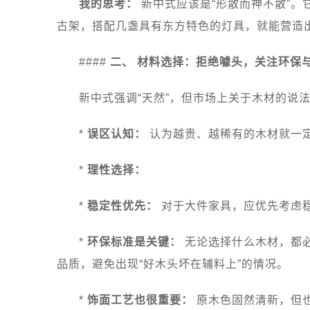
我的思考：
新中式应该是“形散而神不散”。
古架，搭配几盏具有东方特色的灯具，就能营造
####
二、 材料选择：拒绝噱头，关注环保
新中式强调“天然”，但市场上关于木材的说法
*
误区认知：
认为越贵、越稀有的木材就一
*
理性选择：
*
稳定性优先：
对于大件家具，应优先考虑
*
环保标准是关键：
无论选择什么木材，都
品质，避免出现“好木头坏在辅料上”的情况。
*
饰面工艺也很重要：
原木色固然清新，但